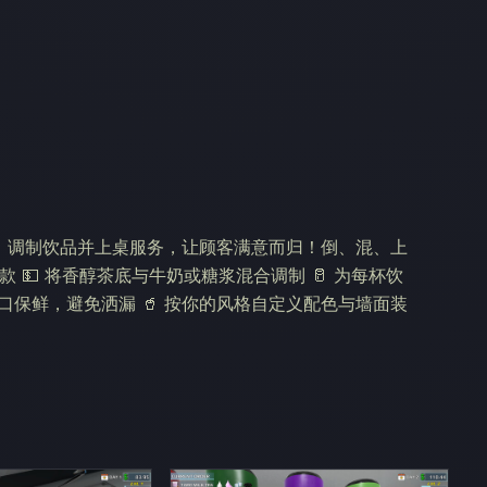
单、调制饮品并上桌服务，让顾客满意而归！倒、混、上
 💵 将香醇茶底与牛奶或糖浆混合调制 🥛 为每杯饮
 封口保鲜，避免洒漏 🥤 按你的风格自定义配色与墙面装