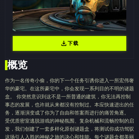
download
下载
概览
作为一名传奇小偷，你的下一个任务引诱你进入一所宏伟奢
华的豪宅。在这所豪宅中，你会发现一系列目的不明的谜题
盒。 你突然意识到这不是一所普通的建筑，你无法再控制
事态的发展，也许就从来都没有控制过。本应快速进出的任
务，逐渐演变成了你为了自由和答案而进行的痛苦角逐。
受优质密室逃脱游戏的神秘氛围、复杂机械和流畅控制的启
发，我们创建了一套多样化原创谜题盒，将测试你成功驾驭
这场引人入胜的神秘之旅的决心和技能。每个谜题盒都美丽