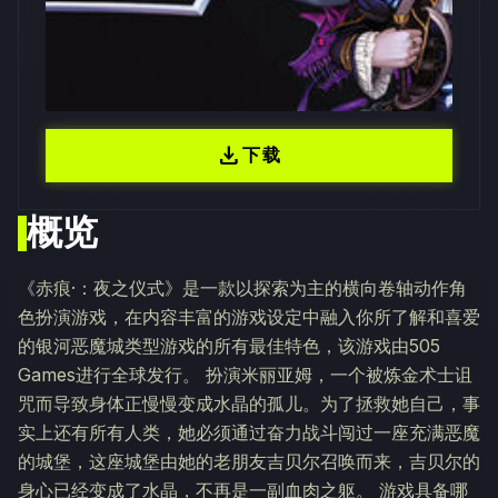
download
下载
概览
《赤痕·：夜之仪式》是一款以探索为主的横向卷轴动作角
色扮演游戏，在内容丰富的游戏设定中融入你所了解和喜爱
的银河恶魔城类型游戏的所有最佳特色，该游戏由505
Games进行全球发行。 扮演米丽亚姆，一个被炼金术士诅
咒而导致身体正慢慢变成水晶的孤儿。为了拯救她自己，事
实上还有所有人类，她必须通过奋力战斗闯过一座充满恶魔
的城堡，这座城堡由她的老朋友吉贝尔召唤而来，吉贝尔的
身心已经变成了水晶，不再是一副血肉之躯。 游戏具备哪