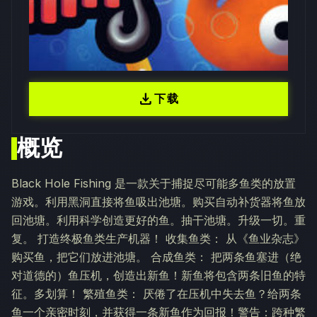
download
下载
概览
Black Hole Fishing 是一款关于捕捉尽可能多鱼类的放置
游戏。利用黑洞直接将鱼吸出池塘。购买自动补货器将鱼放
回池塘。利用科学创造更好的鱼。抽干池塘。升级一切。重
复。 打造终极鱼类生产机器！ 收集鱼类： 从《鱼业杂志》
购买鱼，把它们放进池塘。 合成鱼类： 把两条鱼塞进（绝
对道德的）鱼压机，创造出新鱼！新鱼将包含两条旧鱼的特
征。多划算！ 繁殖鱼类： 厌倦了在压机中失去鱼？给两条
鱼一个亲密时刻，并获得一条新鱼作为回报！警告：跨种繁