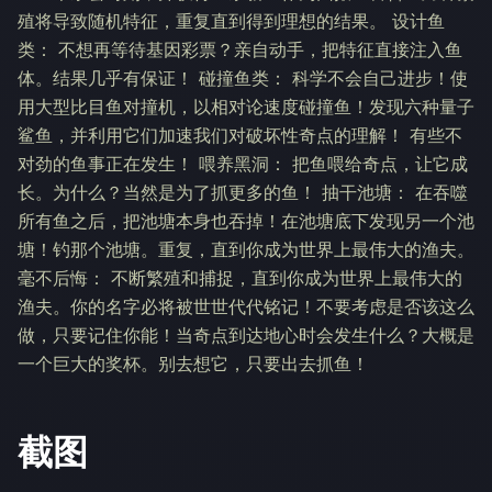
殖将导致随机特征，重复直到得到理想的结果。 设计鱼
类： 不想再等待基因彩票？亲自动手，把特征直接注入鱼
体。结果几乎有保证！ 碰撞鱼类： 科学不会自己进步！使
用大型比目鱼对撞机，以相对论速度碰撞鱼！发现六种量子
鲨鱼，并利用它们加速我们对破坏性奇点的理解！ 有些不
对劲的鱼事正在发生！ 喂养黑洞： 把鱼喂给奇点，让它成
长。为什么？当然是为了抓更多的鱼！ 抽干池塘： 在吞噬
所有鱼之后，把池塘本身也吞掉！在池塘底下发现另一个池
塘！钓那个池塘。重复，直到你成为世界上最伟大的渔夫。
毫不后悔： 不断繁殖和捕捉，直到你成为世界上最伟大的
渔夫。你的名字必将被世世代代铭记！不要考虑是否该这么
做，只要记住你能！当奇点到达地心时会发生什么？大概是
一个巨大的奖杯。别去想它，只要出去抓鱼！
截图