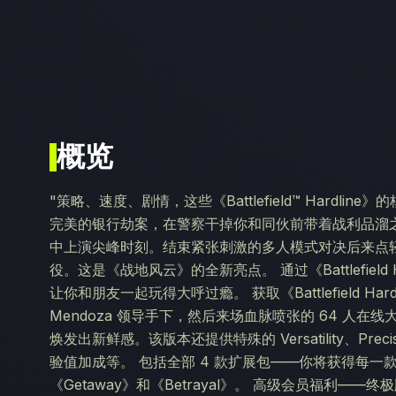
概览
"策略、速度、剧情，这些《Battlefield™ Hard
完美的银行劫案，在警察干掉你和同伙前带着战利品溜
中上演尖峰时刻。结束紧张刺激的多人模式对决后来点
役。这是《战地风云》的全新亮点。 通过《Battlefiel
让你和朋友一起玩得大呼过瘾。 获取《Battlefield Ha
Mendoza 领导手下，然后来场血脉喷张的 64 人
焕发出新鲜感。该版本还提供特殊的 Versatility、Preci
验值加成等。 包括全部 4 款扩展包——你将获得每一款扩展包：《
《Getaway》和《Betrayal》。 高级会员福利——终极版随