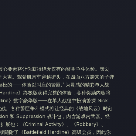
line》的核心要素将让你获得绝无仅有的警匪争斗体验。策划
之大吉。驾驶肌肉车穿越街头，在四面八方袭来的子弹
轻松的——体验以叫座的警匪片为灵感的精彩单人战
d Hardline》终极版获得完整的体验，各种奖励内容将
rdline》数字豪华版——在单人战役中扮演警探 Nick
在线大战。各种警匪争斗模式将让经典的《战地风云》时刻
sion 和 Suppression 战斗包，内含游戏内武器、经
Criminal Activity》、《Robbery》、
附了《Battlefield Hardline》高级会员，因此你