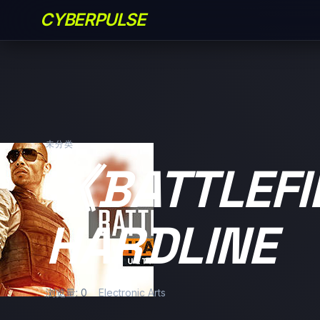
CYBERPULSE
未分类
《BATTLEFI
HARDLINE
浏览量: 0
Electronic Arts