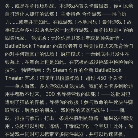
务，或是在竞技场对战。本游戏内置关卡编辑器，你可以亲
自打造让人抓狂的试炼！ 主要特色 合作游戏——同心协
力……或者并非如此。在线游戏！本地同乐！最佳游戏！故
事模式至多可以两名玩家一起进行游戏，而竞技场则可容纳
四名玩家。 竞技场：无论你是卫冕王者或是顶尖新秀，
BattleBlock Theater 的表演者有 8 种竞技模式来教育他们
的对手何谓真正的怯场！ 疯狂模式：一命到底不只发生在
银幕上，在舞台上也是如此。在究极的战役挑战中检验你的
技巧。 独特动画：为 Steam 创作的全新 BattleBlock
Theater 艺术！猫咪守卫粉墨登场！ 超过 450 个关卡！
——单人游戏、多人游戏以及竞技场。我们的关卡多到哈迪
用手都数不过来。 300 名等待营救的囚犯！——这批囚犯
遭到了猫族的俘掳，等待你的救援！参与致命的生死决斗赚
取宝石，解救你的朋友。 戏剧性的武器与战斗！——跳
跃、推拉与拳击，打出一条通往胜利的道路！如果这些都没
用，你还可以引爆、冻结、下毒或消化一个宝贝！此外，你
在游戏中同时可以携带至多两件武器，并可以迅速替换。