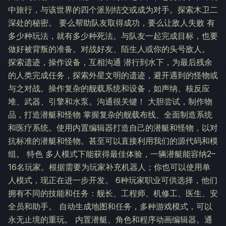
中旅行，与该世界的四个派别结交或成为对手。探索木卫二
深处的秘密。 要么帮助队友取得成功，要么让敌人失败 有
多少种玩法，就有多少种死法。与队友一起完成目标，也要
做好被背叛的准备。对战好友、陌生人或你的头号敌人。
探索遗迹，操作设备，互相沟通 潜行到水下，为最后残余
的人类完成任务，探索外星文明的遗迹，避开遇到的怪物或
与之对战。操作复杂的舰载系统和设备，如声纳、核反应
堆、武器、引擎和水泵。沟通很关键！ 大胆尝试，制作物
品，打造潜艇和怪物 掌握复杂的舰载布线、全面制造系统
和医疗系统。使用内置编辑器打造自己的潜艇和怪物，以对
抗标准的潜艇和怪物。甚至可以直接利用我们的源代码和模
组。 特色 多人模式下能获得最佳体验，一辆潜艇能容纳2–
16名玩家。根据需要为玩家补充机器人；你也可以使用单
人模式，现正在进一步开发。 6种玩家职业可供选择，他们
拥有不同的技能和任务：舰长、工程师、机修工、医生、安
全员和助手。 自动生成地图和任务，多种游戏模式，可以
永无止境的重玩。 内置潜艇、角色和程序动画编辑器。通