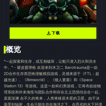
download
下载
概览
“一起探索和生存，或互相破坏，让船只潜入烈火和洪水
中。” - 硬皮霰弹枪 欢迎来到木卫二 Barotrauma是一款
2D合作生存类恐怖潜艇模拟游戏，灵感来源于《FTL：超
越光速》、《Rimworld》、《矮人要塞》和《Space
Station 13》等游戏。这是一款科幻类游戏，它将布娃娃物
理系统和外来海怪与团队合作和存在主义恐惧结合在一起。
直面深渊 在不久的将来，人类将移居木星的卫星。由于冰
面受到辐射，生命只能生存在海洋之下。在恶劣的水下环境