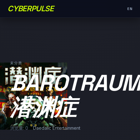
CYBERPULSE
EN
未分类
BAROTRAU
潜渊症
浏览量: 0
Daedalic Entertainment