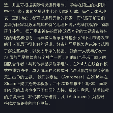
造。并且可根据实际情况进行定制。 学会在陌生的太阳系
中生存 这个未知的星系由七个天体所组成。每个天体从地
表一直到地心，都可以进行完整的探索。而想要了解它们，
异星探险家就必须与其独特的地理环境及充满挑战的生物群
落作斗争。 揭开宇宙神秘的面纱 这些奇异的世界遍布着神
秘的建筑和遗物，而异星探险家本身也会收到不明来源发来
的让人百思不得其解的通讯。好奇的异星探险家或许会试图
了解这些异象，以及太阳系的秘密。 独自一人或与好友一
起 虽然异星探险家各个独当一面，但他们也是乐于助人的
团队合作者！与其他异星探险家组队，在2-4人在线合作模
式中通力协作。单人游玩在线模式可允许其他异星探险家随
意进出你的世界。 我们的定位 《Astroneer》在2016年在
Steam上架了抢先体验版，并于2019年推出1.0版本。而我
们今天的成功也少不了社区的支持、反馈与意见。随着旅程
的持续推进，我们将信守诺言，以《Astroneer》为基础，
持续发布免费的内容更新。