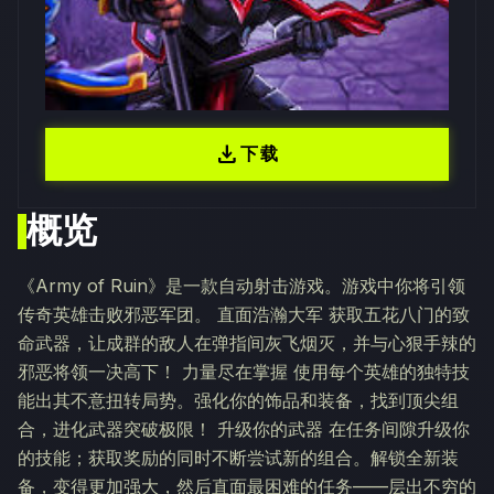
download
下载
概览
《Army of Ruin》是一款自动射击游戏。游戏中你将引领
传奇英雄击败邪恶军团。 直面浩瀚大军 获取五花八门的致
命武器，让成群的敌人在弹指间灰飞烟灭，并与心狠手辣的
邪恶将领一决高下！ 力量尽在掌握 使用每个英雄的独特技
能出其不意扭转局势。强化你的饰品和装备，找到顶尖组
合，进化武器突破极限！ 升级你的武器 在任务间隙升级你
的技能；获取奖励的同时不断尝试新的组合。解锁全新装
备，变得更加强大，然后直面最困难的任务——层出不穷的