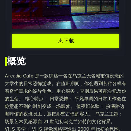
download
下载
概览
Arcadia Cafe 是一款讲述一名在乌克兰无名城市值夜班的
大学生的日常恐怖游戏。在值班期间，你会遇到各种各样有
着奇怪需求的诡异角色。用心服务，否则后果可能会危及你
的生命。 核心特点： 日常恐怖： 平凡单调的日常工作会在
你意想不到的时刻变成一场噩梦。 值夜班体验： 扮演路边
咖啡馆的夜班员工，迎接那些古怪的客人。 乌克兰主题：
场景艺术灵感源自 21 世纪初乌克兰独特的文化背景。
VHS 美学： VHS 视觉风格营造出 2000 年代初的氛围。