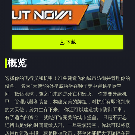
download
下载
概览
选择你的飞行员和机甲！准备建造你的城市防御并管理你的
设备。 名为“天使”的外星威胁坐在种子荚中穿越星际空
间，抵达地球，随之而来的是死亡和毁灭。 你需要升级机
甲，管理武器和装备，构建完美的牌组，对抗所有即将到来
的大天使，努力生存下来。 你还可以建造城市防御工事，
有了适当的资金，就能打造完美的城市堡垒。 只是不要忘
记留出足够的时间疏散人群。一旦建筑清空，你就可以将楼
房用作进攻手段，或是阻挡攻击，甚至还能把天使碾碎在建