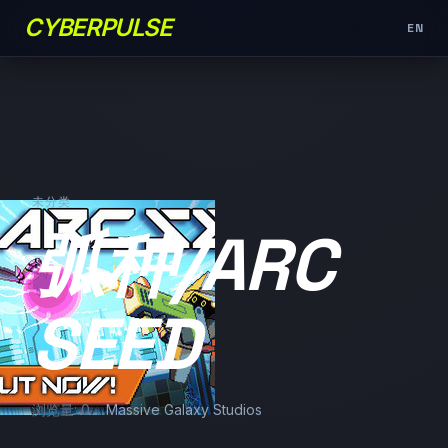
CYBERPULSE
EN
未分类
弧种/ARC
SEED
浏览量: 0
Massive Galaxy Studios