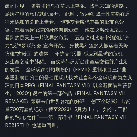
袤的世界。 骑着陆行鸟在草原上奔驰、找寻未知的道路，
游历星球的旅程就此展开。 此时，1st神罗战士扎克斯在通
往米德加的荒野上走着。 他搀扶着魔晄中毒的挚友克劳
德，拖着满身疮痍的身体向前迈进。 他在脱离死境之后，
看到的是天上一片诡异的龟裂。 五台临时政府率领的新势
力“反神罗联络会”宣布开战。 身披黑斗篷的人搬运着天降
灾难“杰诺瓦”的遗体。 守护者“兵器”感应到星球的危机，
从生命之流中苏醒。 宿敌萨菲罗斯促使命运交错并产生新
的发展。 全球玩家引颈期盼的《FFVII》重制项目三部曲
本重制项目的目的是使用现代技术让当年令全球玩家为之疯
狂的日本RPG《FINAL FANTASY VII》以全新面貌重获新
生。 2020年诞生的第一部作品《FINAL FANTASY VII
REMAKE》荣获来自世界各地的好评， 创下全球累计出货
量700万套的纪录（截至2023年5月为止）。 如今，三部
曲的“核心之作”——第二部作品《FINAL FANTASY VII
REBIRTH》也隆重问世。