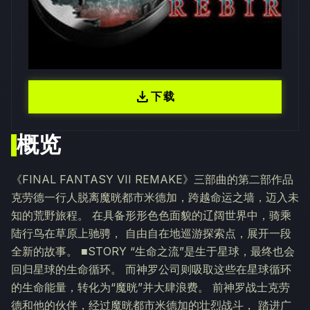
download
下载
概览
《FINAL FANTASY VII REMAKE》三部曲的第二部作品
克劳德一行人脱离魔晄都市米德加，跨越命运之墙，迈入未
知的荒野旅程。 在具备形形色色面貌的辽阔世界中，骑乘
陆行鸟在草原上驰骋， 自由自在地巡游探索点，展开一段
全新的故事。 ■STORY “生命之流”是生于星球，最终也会
回归星球的生命循环。 而神罗公司则吸取这些在星球循环
的生命能量，转化为“魔晄”并大肆浪费。 前神罗战士克劳
德和他的伙伴，经过魔晄都市米德加的壮烈战斗， 踏进广