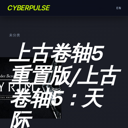
CYBERPULSE
EN
未分类
上古卷轴5
重置版/上古
卷轴5：天
际