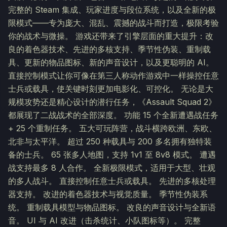
完整的 Steam 集成、玩家进度与段位系统，以及全新的极
限模式——专为庞大、混乱、震撼的战斗而打造，极限考验
你的战术与微操。 游戏还带来了引擎层面的重大提升：改
良的着色器技术、先进的多核支持、季节性伪装、重制载
具、更新的物品图标、新的声音设计，以及更聪明的 AI。
直接控制模式让你可像在第三人称动作游戏中一样操控任意
士兵或载具，使关键时刻更加电影化、可控化。 无论是大
规模攻势还是精心设计的潜行任务，《Assault Squad 2》
都展现了二战战术的全部深度。 功能 15 个全新遭遇战任务
+ 25 个重制任务。 五大可玩阵营，战斗横跨欧洲、东欧、
北非与太平洋。 超过 250 种载具与 200 多名拥有独特装
备的士兵。 65 张多人地图，支持 1v1 至 8v8 模式。 遭遇
战支持最多 8 人合作。 全新极限模式，适用于大型、壮观
的多人战斗。 直接控制任意士兵或载具。 先进的多核处理
器支持。 改进的着色器技术与视觉质量。 季节性伪装系
统。 重制载具模型与物品图标。 改良的声音设计与全新语
音。 UI 与 AI 改进（击杀统计、小队图标等）。 完整