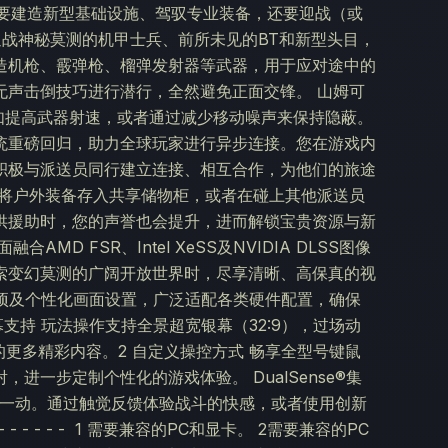
需要建造新型基础设施、驾驭专业装备，还要迎战（或
迎战神秘莫测的机甲士兵、前所未见的BT和新型头目，
造机枪、霰弹枪、榴弹发射器等武器，用于应对途中的
无声击倒技巧进行潜行，全然避免正面交锋。 山姆可
如提高武器射速，或者通过减少移动噪声来保持隐蔽。
交羁绊系统重磅回归，助力全球玩家进行异步连接。您在游戏内
积极与派送员同行建立连接、相互合作，为他们的旅途
、将户外装备存入共享储物柜，或者在碰上其他派送员
供援助时，您的声誉也会提升，进而解锁宝贵资源与新
MD FSR、Intel XeSS及NVIDIA DLSS图像
索变幻莫测的广阔开放世界时，尽享清晰、高保真的视
选项及个性化画面设置，广泛适配各类硬件配置，确保
支持 玩法操作支持全景超宽银幕（32:9），过场动
的更多精彩内容。2 自定义操控方式 畅享全型号键鼠
一步定制个性化的游戏体验。 DualSense®集
受一举一动。通过触觉反馈体验战斗的快感，或者使用创新
 - - - - 1 需要兼容的PC和显卡。 2需要兼容的PC