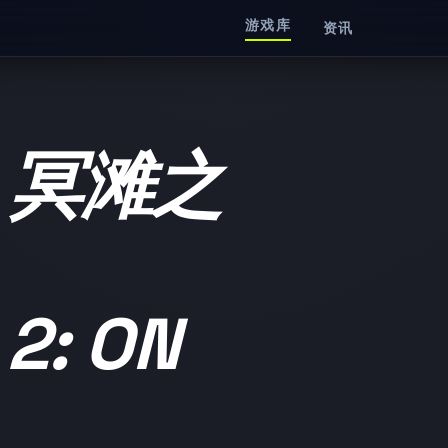
游戏库
资讯
：冥滩之
2: ON