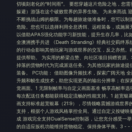
切顷刻老化的“时间雨”。 要想穿越这片危险之地，您
躲避）游荡在这个破败世界的异界生物。 为未来而战 
不断挑战山姆的极限。为每趟旅途做准备时，您可以制
危险。您也可以选择利用全息诱饵、远程装备，或施展
以借助APAS强化功能学习新技能，提升生存几率，比
全澳洲携手共进 《Death Stranding》经典社
的行动会影响其他玩家与游戏世界的交互，反之亦然。
提供帮助。 为实用的桥梁点赞、向社区项目捐赠资源
掉落的货物时代为完成派送任务。为其他玩家的旅途提
装备。 PC功能： 借助图像升频技术，探索广阔天地 全面融合A
升频和帧生成技术，助您实现更高的输出分辨率；在探
觉画面。1 无限制帧率与自定义画面基准 畅享高帧率
每次配送任务都能获得稳定流畅的性能支持。1 超宽银幕
画支持标准超宽银幕（21:9），尽情领略震撼游戏世界
支持，根据个人游戏风格掌控全局。通过自定义按键映射，进
成 游戏完全支持DualSense控制器，让您充分感
的自适应扳机功能维持货物稳定、保持身体平衡。3 - - - -