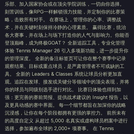
乐部、加入国家协会或在顶尖学院训练，一切由你选择。
刻苦训练，像RPG一样解锁强力技能，并定制你的比赛策
略，击败所有对手。 在赛场上，管理你的心率、调整战
术，并在关键时刻保持冷静的心理素质。 赢得比赛，统治
各大赛事，并在场上与场下打造你的人气与影响力。你能否
登顶巅峰，成为终极GOAT？ 全新追踪工具，专业化管理
体验 Tennis Manager 26 引入多项新功能，进一步提升你
的管理深度。 全新的备注标签页可让你在整个赛季中记录
观察结果、目标或重点球员，是严肃管理者不可或缺的工
具。 全新的 Leaders & Classes 系统让球员分析更加直
观。追踪在发球、接发或关键分等领域中的顶尖表现，并将
你的球员与同级别选手进行对比。 比赛日体验也得到加
强：更完善的赛前简报、提供战术建议的 Insight 报告，以
及更具动感的赛中界面。 每一个细节都旨在加深你的战略
沉浸感，让你在每个阶段都拥有更强的掌控力。 前所未有
的高度自定义 从超过 5,000 名真实或虚构球员档案中进行
选择，参加遍布全球的 2,000+ 项赛事。 在 Tennis