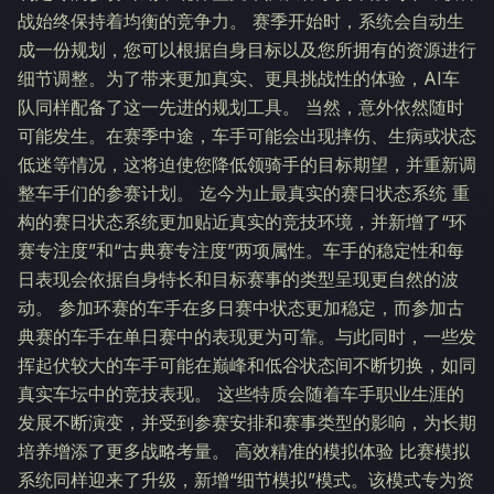
战始终保持着均衡的竞争力。 赛季开始时，系统会自动生
成一份规划，您可以根据自身目标以及您所拥有的资源进行
细节调整。为了带来更加真实、更具挑战性的体验，AI车
队同样配备了这一先进的规划工具。 当然，意外依然随时
可能发生。在赛季中途，车手可能会出现摔伤、生病或状态
低迷等情况，这将迫使您降低领骑手的目标期望，并重新调
整车手们的参赛计划。 迄今为止最真实的赛日状态系统 重
构的赛日状态系统更加贴近真实的竞技环境，并新增了“环
赛专注度”和“古典赛专注度”两项属性。车手的稳定性和每
日表现会依据自身特长和目标赛事的类型呈现更自然的波
动。 参加环赛的车手在多日赛中状态更加稳定，而参加古
典赛的车手在单日赛中的表现更为可靠。与此同时，一些发
挥起伏较大的车手可能在巅峰和低谷状态间不断切换，如同
真实车坛中的竞技表现。 这些特质会随着车手职业生涯的
发展不断演变，并受到参赛安排和赛事类型的影响，为长期
培养增添了更多战略考量。 高效精准的模拟体验 比赛模拟
系统同样迎来了升级，新增“细节模拟”模式。该模式专为资