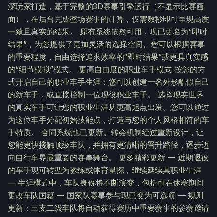
深玩家打造，基于完整的3D赛事引擎运行（不显示比赛画
面），在后台完成整场赛事的计算，仅需数秒即可呈现高度
一致且真实的结果。 原有系统依然可用，现已更名为“即时
结果”，为您提供了更加灵活的选择空间。您可以根据赛事
的重要程度，自由选择追求效率的“即时结果”或更具真实感
的“细节模拟”模式。 更高自由度的职业车手模式 按您的方
式开启自己的职业车手生涯：您可以创建一名外形酷似自己
的新车手，或直接控制一位现役职业车手。 选择现实世界
的真实车手可让您的职业生涯从更高起点出发。您可以通过
为这位车手分配初始技能点，打造与您的个人风格相符的车
手特质。 合同系统也已更新。转会机制经过重新设计，让
您能更快接触顶级车队，并拥有更清晰的晋升路径，逐步迈
向自行车界最重要的赛事舞台。 更多精彩更新 — 近期退役
的车手现可转型为教练或体育星探，继续延续其职业生涯
— 生涯模式中，车队身份将不断演变，包括可在休赛期间
更改车队国籍 — 国家队赛事参与现已变为可选项 — 规则
更新：三支二级车队将自动获得赛历中重要赛事的参赛邀请