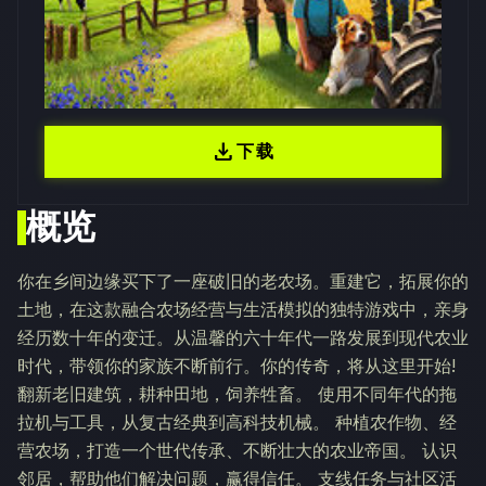
download
下载
概览
你在乡间边缘买下了一座破旧的老农场。重建它，拓展你的
土地，在这款融合农场经营与生活模拟的独特游戏中，亲身
经历数十年的变迁。从温馨的六十年代一路发展到现代农业
时代，带领你的家族不断前行。你的传奇，将从这里开始!
翻新老旧建筑，耕种田地，饲养牲畜。 使用不同年代的拖
拉机与工具，从复古经典到高科技机械。 种植农作物、经
营农场，打造一个世代传承、不断壮大的农业帝国。 认识
邻居，帮助他们解决问题，赢得信任。 支线任务与社区活