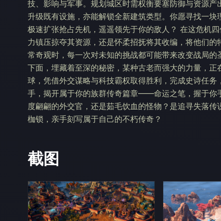
技、影响与军事。规划城区时需权衡要塞防御与资源产
升级既有设施，亦能解锁全新建筑类型。你愿寻找一块
极速扩张抢占先机，遥遥领先于你的敌人？ 在这危机
力镇压掠夺其资源，还是怀柔招抚将其收编，将他们的
常奇观时，每一次对未知的挑战都可能带来改变战局的
下面，埋藏着至深的秘密，某种古老而强大的力量，正
球，凭借外交谋略与科技霸权取得胜利，完成史诗任务
手，揭开属于你的族群传奇篇章——命运之笔，握于你
度翩翩的外交官，还是茹毛饮血的怪物？是追寻失落传
枷锁，亲手刻写属于自己的不朽传奇？
截图