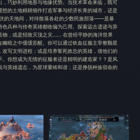
出，巧妙利用地形与地缘优势。当技术革命来临，既可
理想的土地精耕细作打造军事与经济长青的城市，还是
四伏的天地间，对待散落各处的少数民族部落——是暴
特色兵种与传奇英雄都收编为己用。探索远古遗迹与异
圣物，或是招致灭顶之灾…… 在曾经平静的海洋世界
在幽暗之中缓缓苏醒。你可以通过铁血征服主宰整颗星
，改写文明进程；或是培养誓死效忠的英雄，借他们的
手。你想成为无情的征服者还是精明的建造家？？是风
说与英雄遗志，为星球重铸和谐；还是挣脱种族宿命的