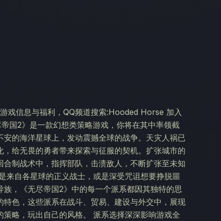
类游戏信息与福利，QQ频道搜索:Hooded Horse 加入
se。 《无尽帝国2》是一款幻想类策略游戏，你将在其中率领截
不安的海洋星球上，发动震撼全球的战争。天灾人祸已
化，给无畏的勇者带来探索与征服的契机。扩张城市的
回合制战术中，指挥部队，击溃敌人，不断扩张至未知
的是来自各星球的正义战士，或是深受咒诅想要挣脱噩
异族，《无尽帝国2》中的每一个派系都因其独特的思
的特色，这些派系在战斗、贸易、建设与外交中，展现
的策略，玩出自己的风格。 派系选择深深影响游戏全