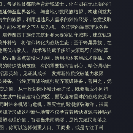
口，每场胜仗都能孕育新锐战士，让军团在无止境的征
般延伸至世界各地，与当地少数民族结盟，构建利益共
为生的族群，利用超越凡人需求的独特经济，恣意汲取
质方能在苍穹之下占尽先机。 各阵营的军事理论各种
。培养谢雷丁族使其筑起参天要塞固守城邦，建立轨道
境外补给，将信仰转化为战场生态；至于蜂巢异族，在
地底伏击敌人。 战术系统赋予多维决策既可自动结算
，抢占制高点架设火力网，活用掩体实施战术穿插。各
局的特殊战场技能，有的需要指挥官耐心，精心调动部
 招募英雄，见证其成长，发挥新特质突破能力极限，
良装备。当经历百战的统帅配齐顶级装备，善用之，凭
应变之道。从一座边陲小城开始扩张，既要顺应不同特
绕主城中枢营建特色城区，攫取遍布星球的战略资源与
，同时带来机遇与危机，毁灭性的退潮撕裂海洋，裸露
退却所形成这些新生地带不仅孕育着稀缺资源与神秘异
重塑地理价值，智者当未雨绸缪，是抢先殖民潮落之
蓝图，你可以选择侧重人口、工商业，或是专注于科