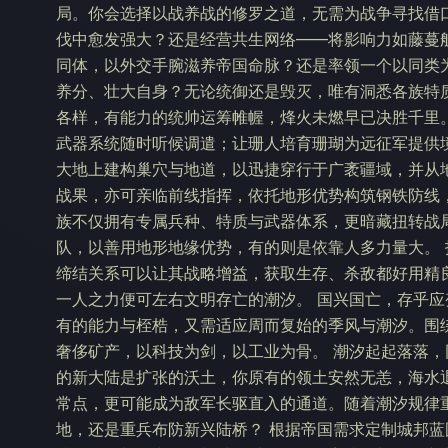
局。你会选择以战养战的修罗之道，无需为战争寻找借
伐中愈发强大？还是经营共生网络——将影响力如藤蔓
同体，以外交手腕滋养帝国命脉？还是率领一个以同类
养分、壮大自身？无论统御还是毁灭，唯有洞悉各族特
各样，有能力的统帅运筹帷幄，烽火未燃早已决胜千里
武器系统随时听候调遣；让珊人培育珊瑚为远征军提供
大地上建构巢穴与地道，以迅捷穿行于广袤疆域，并从
战果，亦可亲临前线指挥，依托地形优势构筑钢铁防线
族不仅拥有专属兵种、特质与武器体系，更暗藏扭转战
队，以善用地形地缘优势，有的则是依靠人多力量大。
缔结关系可以让其战略增益，获取生存、杀敌都好用精
一人之力便可左右文明存亡的潮汐。 国兴国亡，存乎
有的能力与桎梏，又需适应周而复始的季风与潮汐。围
奢侈矿产，以科技为剑，以工业为骨。 潮汐起起落落
的新大陆是扩张的沃土，你原有的领土安然无恙，海水
常点，更可能成为敌军长驱直入的通道。随着潮汐规律
地，还是重兵布防新兴陆桥？ 根据帝国需求定制城邦